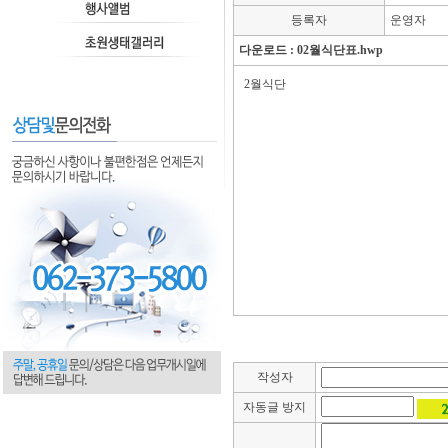
등록자
운영자
다운로드 :
02월식단표.hwp
2월식단
작성자
자동글 방지