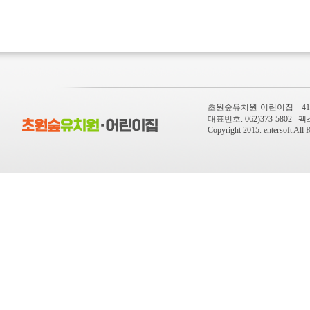
초원숲유치원·어린이집 410-
대표번호. 062)373-5802 팩스번
Copyright 2015.
entersoft
All R