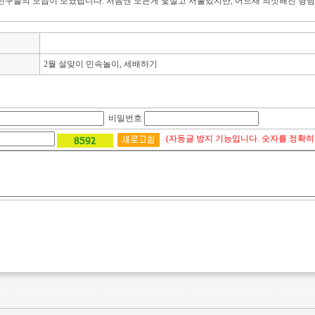
친구들의 모습이 보였답니다. 처음엔 모든게 낯설고 서툴렀지만, 어느새 의젓해진 형님의
2월 설맞이 민속놀이, 세배하기
비밀번호
(자동글 방지 기능입니다. 숫자를 정확히