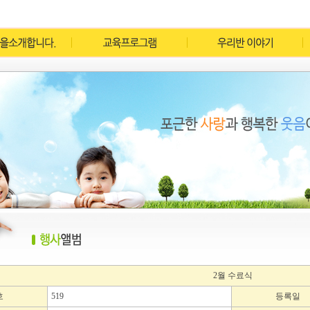
2월 수료식
호
519
등록일