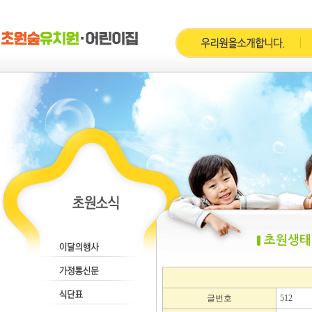
초원생태
글번호
512